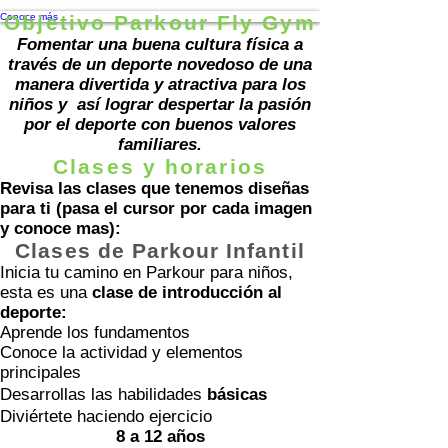
Conoce más
Objetivo Parkour Fly Gym
Fomentar una buena cultura física a
través de un deporte novedoso de una
manera divertida y atractiva para los
niños y así lograr despertar la pasión
por el deporte con buenos valores
familiares.
Clases y horarios
Revisa las clases que tenemos diseñas
para ti (pasa el cursor por cada imagen
y conoce mas):
Clases de Parkour Infantil
Inicia tu camino en Parkour para niños,
esta es una
clase de introducción al
deporte:
Aprende los fundamentos
Conoce la actividad y elementos
principales
Desarrollas las habilidades
básicas
Diviértete haciendo ejercicio
8 a 12 años