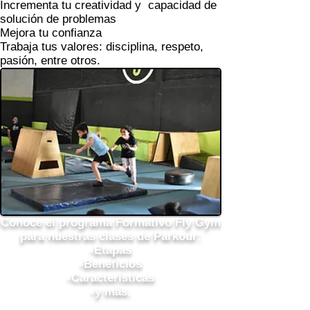
Incrementa tu creatividad y capacidad de
solución de problemas
Mejora tu confianza
Trabaja tus valores: disciplina, respeto,
pasión, entre otros
.
Conoce el
programa Formativo Fly Gym
para nuestras
clases de Parkour:
-Etapas
-Beneficios
-Características
-y más.
Programa Formativo