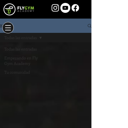
Blog
Todas las entradas
Todas las entradas
Empezando en Fly
Gym Academy
Tu comunidad